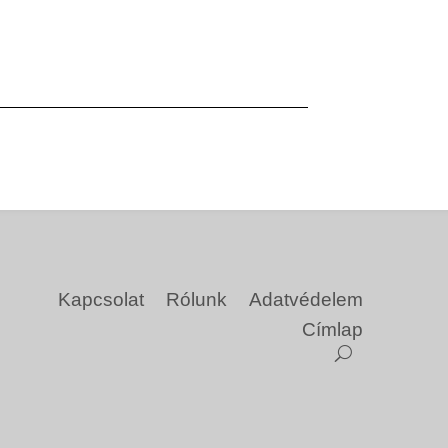
Kapcsolat
Rólunk
Adatvédelem
Címlap