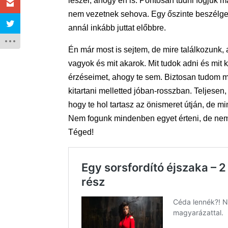
leszel, ahogy én is. Pontosan tudni fogjuk 
nem vezetnek sehova. Egy őszinte beszélgetés
annál inkább juttat előbbre.
Én már most is sejtem, de mire találkozunk, 
vagyok és mit akarok. Mit tudok adni és mit
érzéseimet, ahogy te sem. Biztosan tudom 
kitartani melletted jóban-rosszban. Teljese
hogy te hol tartasz az önismeret útján, de mi
Nem fogunk mindenben egyet érteni, de nem
Téged!