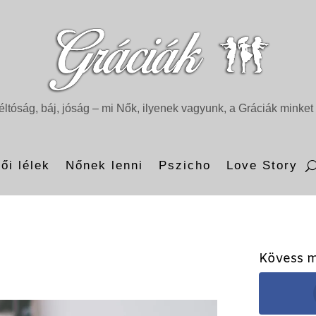
ltóság, báj, jóság – mi Nők, ilyenek vagyunk, a Gráciák minket 
ői lélek
Nőnek lenni
Pszicho
Love Story
Kövess m