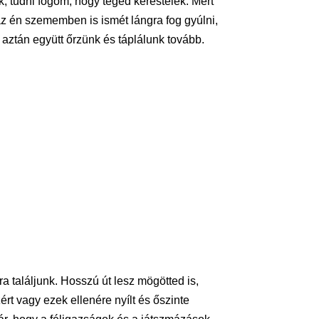
 tudni fogom, hogy téged kerestelek. Mert
az én szememben is ismét lángra fog gyúlni,
t aztán együtt őrzünk és táplálunk tovább.
ra találjunk. Hosszú út lesz mögötted is,
t vagy ezek ellenére nyílt és őszinte