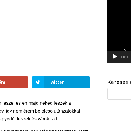
Videóleját
00:00
Keresés 
döm
Twitter
 leszel és én majd neked leszek a
y, így nem érem be olcsó utánzatokkal
gyedül leszek és várok rád.