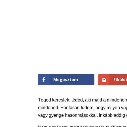
Megosztom
Elkül
Téged kereslek, téged, aki majd a mindenem
mindened. Pontosan tudom, hogy milyen vag
vagy gyenge hasonmásokkal. Inkább addig e