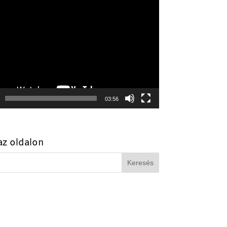
szó
03:56
az oldalon