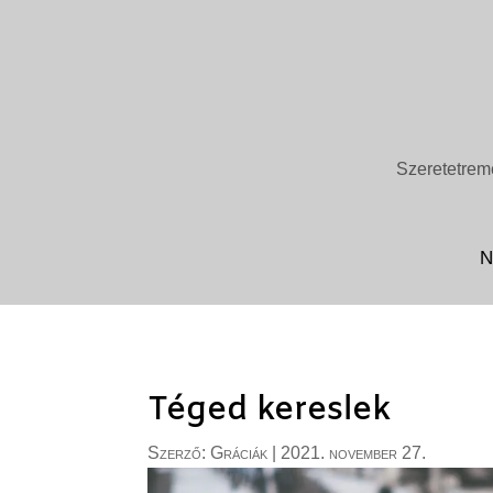
Szeretetremé
N
Téged kereslek
Szerző:
Gráciák
|
2021. november 27.