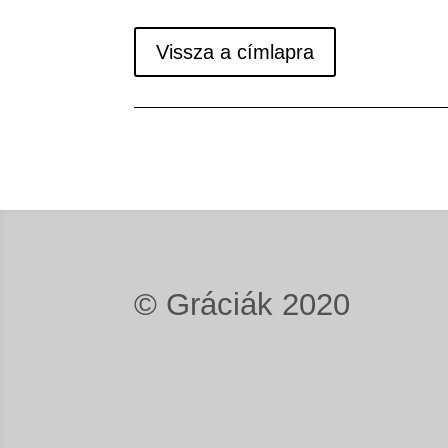
Vissza a címlapra
©
Gráciák 2020