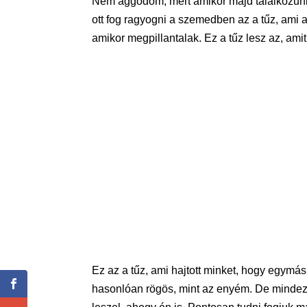
Nem aggódom, mert amikor majd találkozunk,
ott fog ragyogni a szemedben az a tűz, ami 
amikor megpillantalak. Ez a tűz lesz az, ami
Ez az a tűz, ami hajtott minket, hogy egymás
hasonlóan rögös, mint az enyém. De mindezér