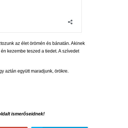
sztozunk az élet örömén és bánatán. Akinek
 én kezembe teszed a tiedet. A szívedet
gy aztán együtt maradjunk, örökre.
oldalt ismerőseidnek!