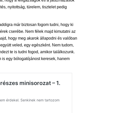
már, hogy a féligazságok és a játszmázások
, nyitottság, türelem, tisztelet pedig
addigra már biztosan fogom tudni, hogy ki
 kérek cserébe. Nem félek majd kimutatni az
majd, hogy meg akarok állapodni és valóban
n, együtt veled, egy egészként. Nem tudom,
ndezt te is tudni fogod, amikor találkozunk.
 is egy bólogatójánost keresek, hanem